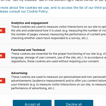
 more about the cookies we use, and to access the list of our third-p
lease consult our Cookie Policy.
Analytics and engagement
propert
These cookies are used to measure visitor interactions on our site to op
the site and understand how it is used. (e.g. measuring the number of vis
the number of pages viewed, measuring the performance of content pre
dispon
checking whether users have responded to a survey, etc.).
Functional and Technical
These cookies are essential for the proper functioning of our site (e.g. c
language, storage of user consent, use of the site, etc.). In accordance w
ed de
regulations, these cookies are used without requiring your consent.
sers
Advertising
These cookies are used to measure our personalised and non-personali
advertisements (audience measurement) and to offer you content tailor
 todo el mundo están
your interests (e.g. to measure visitor interactions on our site, to measur
performance of advertising, etc.).
comendaciones.
Accept all
Decline all