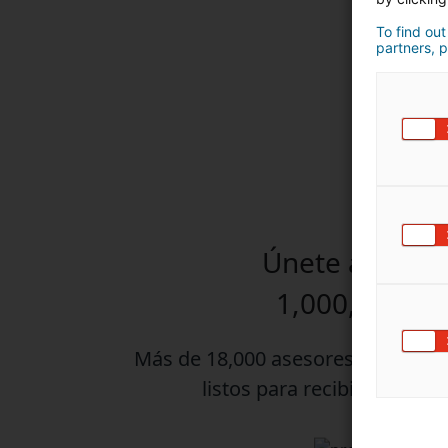
To find out
partners, p
Únete a una r
1,000,000 tip
Más de 18,000 asesores de iad en
listos para recibir tus re