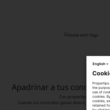
English
Cooki
Propertips 
Apadrinar
a tus conocidos
the purpos
use of cook
Con propertips, ¡todos gan
cookies. By
cookies, ex
Cuando tus conocidos ganan dinero, ¡tú también
retained f
by clicking