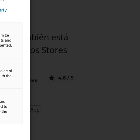
arty
ips también está
timize
its and
sented,
ible en los
Stores
hoice of
ith the
sed
ed to
e the