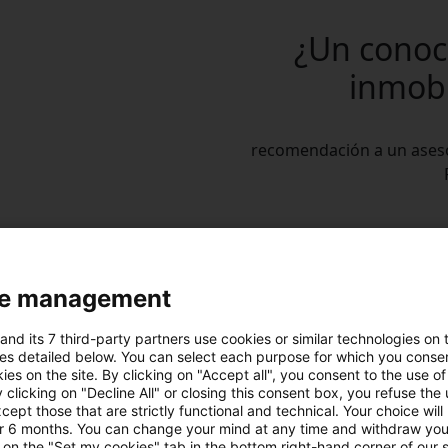
¿Un conoc
inmobi
recomendación a un asesor 
e management
and its 7 third-party partners use cookies or similar technologies on t
es detailed below. You can select each purpose for which you consen
ies on the site. By clicking on "Accept all", you consent to the use of 
an!
 clicking on "Decline All" or closing this consent box, you refuse the u
cept those that are strictly functional and technical. Your choice will
 recibes una recompensa!
or 6 months. You can change your mind at any time and withdraw yo
 on the "Set my cookies" tab in the bottom right-hand corner of our s