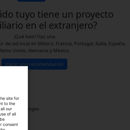
ido tuyo tiene un proyecto
liario
en el extranjero?
¡Qué bien! Haz una
de iad local en México, Francia, Portugal, Italia, España,
Reino Unido, Alemania y México.
Hacer una recomendación
he site for
t to the
all our
se of all
 be
ur consent
ite.