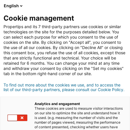
English
Cookie management
Propertips and its 7 third-party partners use cookies or similar
REGISTRARSE
technologies on the site for the purposes detailed below. You
can select each purpose for which you consent to the use of
cookies on the site. By clicking on "Accept all", you consent to
AVISO LEGAL Y CONDICIONES GENERALES DE USO DE
the use of all our cookies. By clicking on "Decline All" or closing
LOS SERVICIOS PROPUESTOS EN LA WEB
this consent box, you refuse the use of all cookies, except those
that are strictly functional and technical. Your choice will be
WWW.PROPERTIPS.COM
retained for 6 months. You can change your mind at any time
and withdraw your consent by clicking on the "Set my cookies"
Atención: Si no está de acuerdo con todo o parte de las condiciones
tab in the bottom right-hand corner of our site.
generales de uso siguientes, le es vivamente recomendado no utilizar esta
To find out more about the cookies we use, and to access the
web. Las presentes menciones legales y condiciones generales tienen por
list of our third-party partners, please consult our Cookie Policy.
objetivo definir las condiciones y modalidades de la puesta a disposición
de un servicio gratuito de búsqueda y de puesta en relación con
Analytics and engagement
profesionales de confianza. Las presentes condiciones generales son
These cookies are used to measure visitor interactions
on our site to optimize the site and understand how it
completadas o modificadas, si procede, por condiciones y modalidades de
is used. (e.g. measuring the number of visits and the
number of pages viewed, measuring the performance
uso específicas a ciertas funcionalidades. El servicio es reservado a
of content presented, checking whether users have