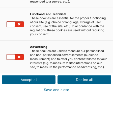
personas físicas capaces de suscribir contratos en derecho francés. Es
responded to a survey, etc.).
considerado usuario de la web accesible en dirección
http://www.propertips.com , toda persona que visite la web y/o utilice la
Functional and Technical
These cookies are essential for the proper functioning
web y los servicios asociados.
of our site (e.g. choice of language, storage of user
consent, use of the site, etc.). In accordance with the
regulations, these cookies are used without requiring
AFECTAÇÃO DA RECOMENDAÇÃO A DECORRER
your consent.
Un servicio gratuito de recomendaciones es propuesto por la sociedad al
Advertising
usuario, condicionado a su aceptación incondicional de las presentes
These cookies are used to measure our personalised
condiciones generales. El usuario declara y reconoce haber leído la
and non-personalised advertisements (audience
measurement) and to offer you content tailored to your
integralidad de los términos de las presentes condiciones generales. La
interests (e.g. to measure visitor interactions on our
site, to measure the performance of advertising, etc.).
sociedad propertips se reserva la posibilidad de modificar en todo
momento, todo o en parte, las presentes condiciones generales. Le
Accept all
Decline all
pertenece por consecuente al usuario el consultar regularmente la
última versión de las condiciones generales presentes en la web. Se
Save and close
considera que el usuario acepta esta última versión a cada nueva
conexión a la web. En caso de no respeto por el usuario de las presentes
condiciones generales, la sociedad propertips se reserva el derecho a