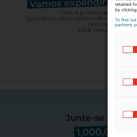
Vamos expandir
seus 
retained f
by clicking
Com a propertips, todos 
Quando os seus conhecidos fazem re
To find out
remunerados,
partners, p
você também ganha
Junte-se a uma
1,000,000 ti