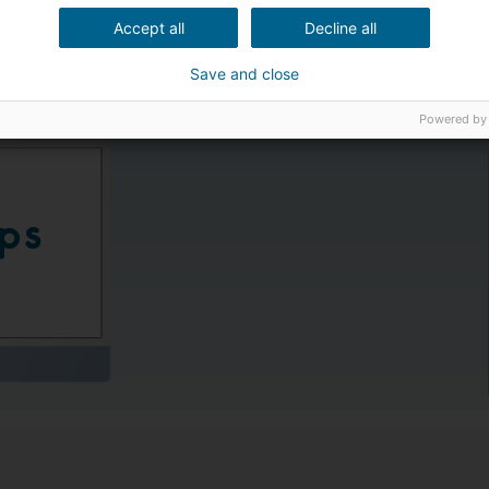
Accept all
Decline all
o o mundo estão prontos
omendações.
Save and close
Powered by