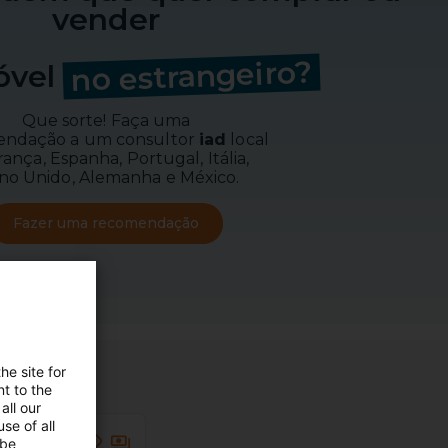
vender
no estrangeiro?
óvel
Que sorte! Faça uma
ndação a um consultor
iad
local
rança, Espanha, Portugal, Itália,
no Unido, Alemanha e México.
Fazer uma recomendação
he site for
t to the
all our
se of all
 be