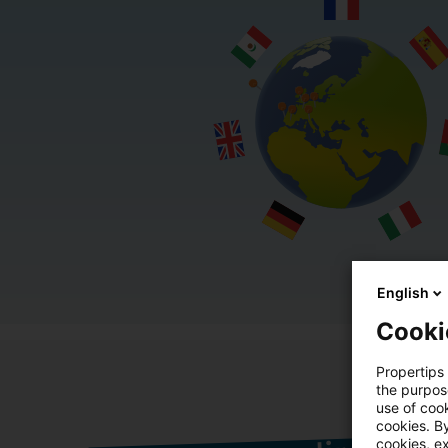
English
Cooki
Propertips 
the purpos
use of cook
cookies. By
cookies, ex