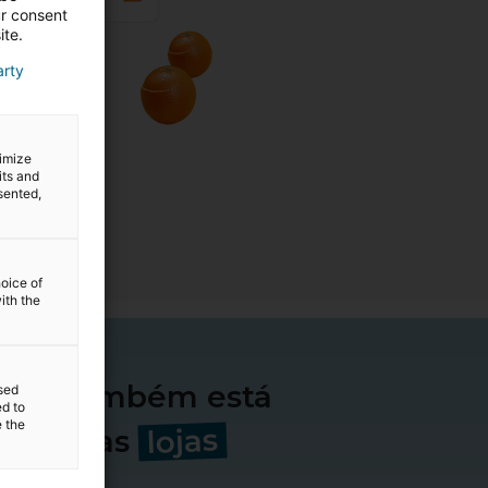
ur consent
ite.
arty
timize
its and
sented,
hoice of
ith the
tips também está
sed
ed to
e the
lojas
nível nas