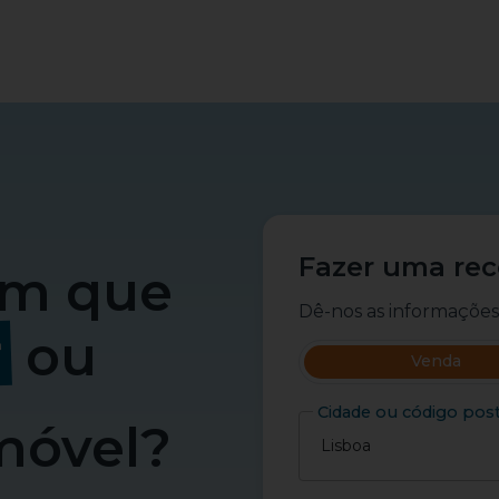
Fazer uma re
ém que
Dê-nos as informações
r
ou
Venda
Cidade ou código post
móvel?