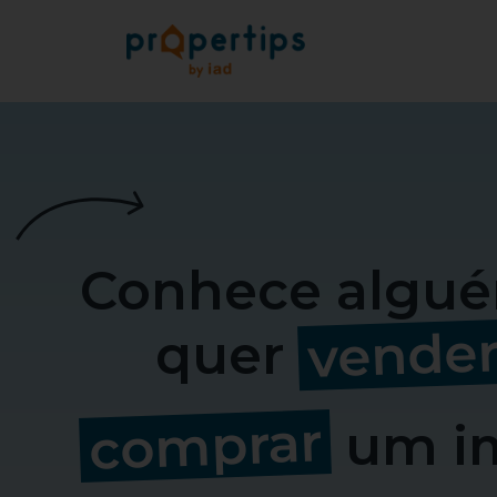
Conhece algu
vende
quer
comprar
um i