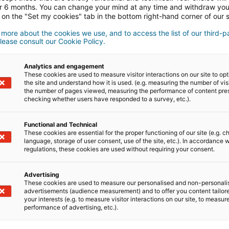
conhecidos
or 6 months. You can change your mind at any time and withdraw yo
 on the "Set my cookies" tab in the bottom right-hand corner of our s
ganham!
comendações e são
 more about the cookies we use, and to access the list of our third-p
lease consult our Cookie Policy.
!
Analytics and engagement
These cookies are used to measure visitor interactions on our site to op
the site and understand how it is used. (e.g. measuring the number of vis
the number of pages viewed, measuring the performance of content pre
checking whether users have responded to a survey, etc.).
Functional and Technical
These cookies are essential for the proper functioning of our site (e.g. c
language, storage of user consent, use of the site, etc.). In accordance w
regulations, these cookies are used without requiring your consent.
Advertising
A proper
These cookies are used to measure our personalised and non-personali
advertisements (audience measurement) and to offer you content tailor
 rede de
your interests (e.g. to measure visitor interactions on our site, to measur
dispo
performance of advertising, etc.).
psers