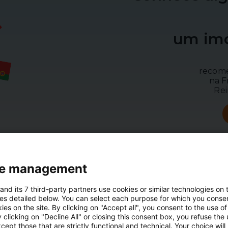
um im
recome
na F
Rei
e management
and its 7 third-party partners use cookies or similar technologies on t
es detailed below. You can select each purpose for which you consen
ies on the site. By clicking on "Accept all", you consent to the use of 
 clicking on "Decline All" or closing this consent box, you refuse the u
cept those that are strictly functional and technical. Your choice will